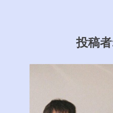
コ
ン
Fredy Mars
フレディーマーズ Officia
テ
ン
ツ
投稿者
へ
ス
キ
ッ
プ