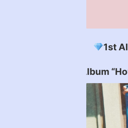
1st Album『
1st Al