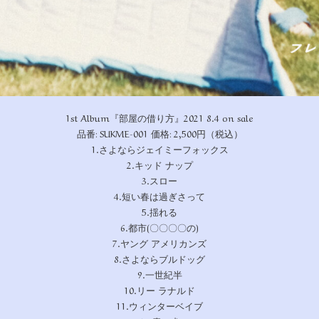
1st Album『部屋の借り方』2021 8.4 on sale
品番: SUKME-001 価格: 2,500円（税込）
1.さよならジェイミーフォックス
2.キッド ナップ
3.スロー
4.短い春は過ぎさって
5.揺れる
6.都市(〇〇〇〇の)
7.ヤング アメリカンズ
8.さよならブルドッグ
9.一世紀半
10.リー ラナルド
11.ウィンターベイブ