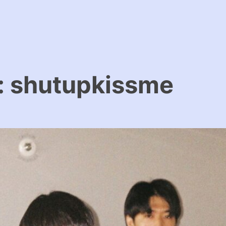
l HP
:
shutupkissme